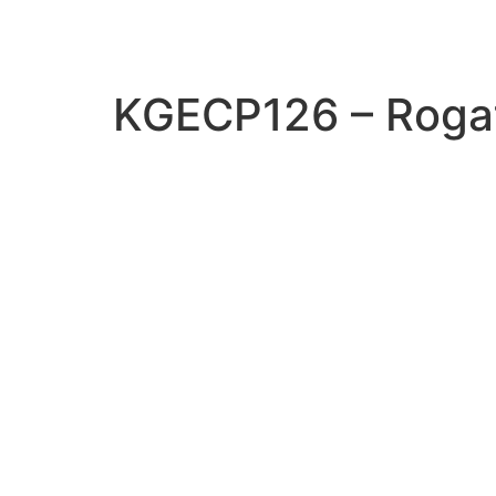
Zum
Inhalt
springen
KGECP126 – Roga