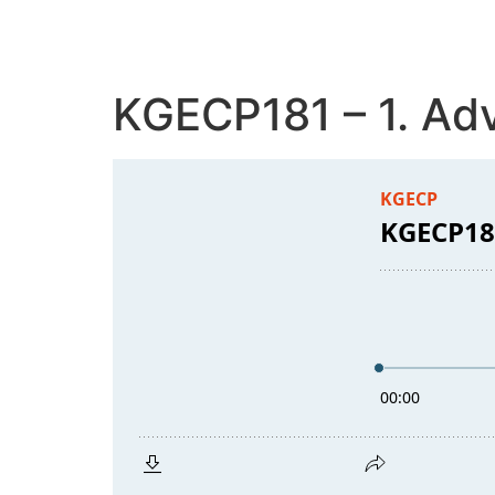
Zum
Inhalt
springen
KGECP181 – 1. Ad